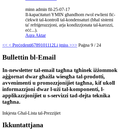
minn admin fil-25-07-17
Il-kapaċitaturi YMIN għandhom rwol ewlieni fiċ-
ċirkwit tal-kontroll tal-kondensaturi (bħal sistemi
ta' refriġerazzjoni, arja kondizzjonata tal-karozzi,
eċċ...).
Aqra Aktar
<<
< Preċedenti
6
7
8
9
10
11
12
Li jmiss >
>>
Paġna 9 / 24
Bullettin bl-Email
In-newsletter tal-email tagħna tgħinek iżżommok
aġġornat dwar għażla wiesgħa tal-prodotti,
avvenimenti u promozzjonijiet tagħna, kif ukoll
informazzjoni dwar l-użi tal-komponenti, l-
applikazzjonijiet u s-servizzi tad-dejta teknika
tagħna.
Inkjesta Għal-Lista tal-Prezzijiet
Ikkuntattjana