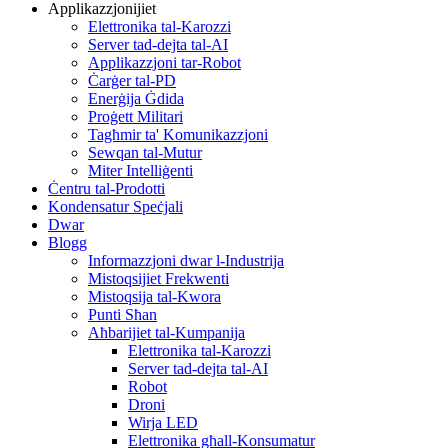
Applikazzjonijiet
Elettronika tal-Karozzi
Server tad-dejta tal-AI
Applikazzjoni tar-Robot
Ċarġer tal-PD
Enerġija Ġdida
Proġett Militari
Tagħmir ta' Komunikazzjoni
Sewqan tal-Mutur
Miter Intelliġenti
Ċentru tal-Prodotti
Kondensatur Speċjali
Dwar
Blogg
Informazzjoni dwar l-Industrija
Mistoqsijiet Frekwenti
Mistoqsija tal-Kwora
Punti Sħan
Aħbarijiet tal-Kumpanija
Elettronika tal-Karozzi
Server tad-dejta tal-AI
Robot
Droni
Wirja LED
Elettronika għall-Konsumatur