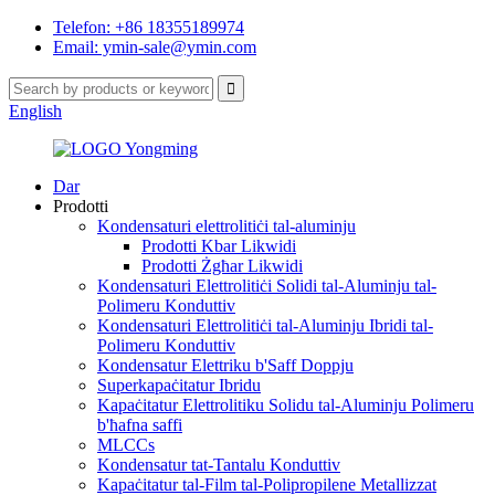
Telefon: +86 18355189974
Email: ymin-sale@ymin.com
English
Dar
Prodotti
Kondensaturi elettrolitiċi tal-aluminju
Prodotti Kbar Likwidi
Prodotti Żgħar Likwidi
Kondensaturi Elettrolitiċi Solidi tal-Aluminju tal-
Polimeru Konduttiv
Kondensaturi Elettrolitiċi tal-Aluminju Ibridi tal-
Polimeru Konduttiv
Kondensatur Elettriku b'Saff Doppju
Superkapaċitatur Ibridu
Kapaċitatur Elettrolitiku Solidu tal-Aluminju Polimeru
b'ħafna saffi
MLCCs
Kondensatur tat-Tantalu Konduttiv
Kapaċitatur tal-Film tal-Polipropilene Metallizzat