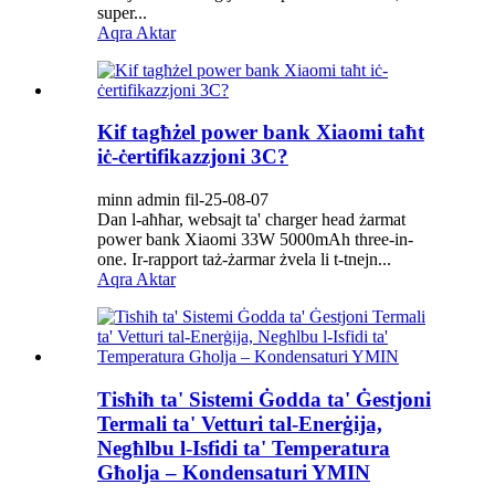
super...
Aqra Aktar
Kif tagħżel power bank Xiaomi taħt
iċ-ċertifikazzjoni 3C?
minn admin fil-25-08-07
Dan l-aħħar, websajt ta' charger head żarmat
power bank Xiaomi 33W 5000mAh three-in-
one. Ir-rapport taż-żarmar żvela li t-tnejn...
Aqra Aktar
Tisħiħ ta' Sistemi Ġodda ta' Ġestjoni
Termali ta' Vetturi tal-Enerġija,
Negħlbu l-Isfidi ta' Temperatura
Għolja – Kondensaturi YMIN