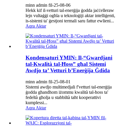
minn admin fil-25-08-06
Hekk kif il-vetturi tal-enerġija ġodda jaċċelleraw
lejn vultaġġi ogħla u teknoloġiji aktar intelliġenti,
is-sistemi ta' ġestjoni termali saru fattur ewlieni...
Aqra Aktar
Kondensaturi YMIN: Il-“Gwardjani
tal-Kwalità tal-Ħoss” għal Sistemi
Awdjo ta’ Vetturi b’Enerġija Ġdida
minn admin fil-25-08-01
Sistemi awdjo multimedjali f'vetturi tal-enerġija
ġodda għandhom iżommu kwalità tal-ħoss ta'
fedeltà għolja u stabbiltà taħt kooperattivi
kumplessi...
Aqra Aktar