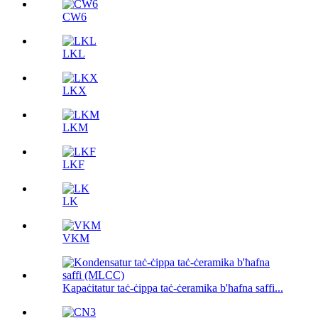
CW6
LKL
LKX
LKM
LKF
LK
VKM
Kapaċitatur taċ-ċippa taċ-ċeramika b'ħafna saffi...