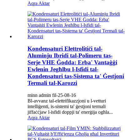
Aqra Aktar
Kondensaturi Elettrolitiċi tal-
Aluminju Ibridi tal-Polimeru tas-
Serje VHE Ġodda: Erba' Vantaġġi
Ewlenin Jegħlbu l-Isfidi tal-
Kondensaturi tas-Sistema ta' Ġestjoni
Termali tal-Karozzi
minn admin fil-25-08-16
Bl-avvanz tal-elettrifikazzjoni u l-vetturi
intelliġenti, is-sistemi ta' ġestjoni termali
jiffaċċjaw l-isfidi doppji ta' enerġija ogħla...
Aqra Aktar