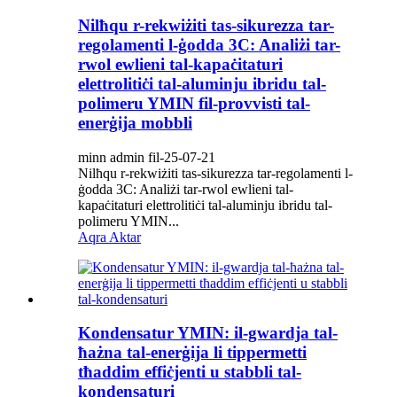
Nilħqu r-rekwiżiti tas-sikurezza tar-
regolamenti l-ġodda 3C: Analiżi tar-
rwol ewlieni tal-kapaċitaturi
elettrolitiċi tal-aluminju ibridu tal-
polimeru YMIN fil-provvisti tal-
enerġija mobbli
minn admin fil-25-07-21
Nilħqu r-rekwiżiti tas-sikurezza tar-regolamenti l-
ġodda 3C: Analiżi tar-rwol ewlieni tal-
kapaċitaturi elettrolitiċi tal-aluminju ibridu tal-
polimeru YMIN...
Aqra Aktar
Kondensatur YMIN: il-gwardja tal-
ħażna tal-enerġija li tippermetti
tħaddim effiċjenti u stabbli tal-
kondensaturi