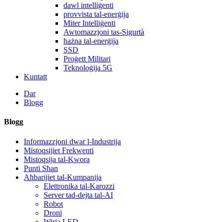
dawl intelliġenti
provvista tal-enerġija
Miter Intelliġenti
Awtomazzjoni tas-Sigurtà
ħażna tal-enerġija
SSD
Proġett Militari
Teknoloġija 5G
Kuntatt
Dar
Blogg
Blogg
Informazzjoni dwar l-Industrija
Mistoqsijiet Frekwenti
Mistoqsija tal-Kwora
Punti Sħan
Aħbarijiet tal-Kumpanija
Elettronika tal-Karozzi
Server tad-dejta tal-AI
Robot
Droni
Wirja LED