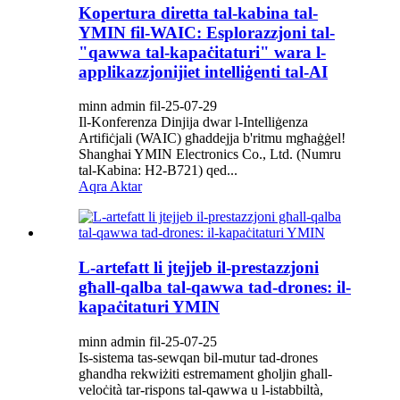
Kopertura diretta tal-kabina tal-
YMIN fil-WAIC: Esplorazzjoni tal-
"qawwa tal-kapaċitaturi" wara l-
applikazzjonijiet intelliġenti tal-AI
minn admin fil-25-07-29
Il-Konferenza Dinjija dwar l-Intelliġenza
Artifiċjali (WAIC) għaddejja b'ritmu mgħaġġel!
Shanghai YMIN Electronics Co., Ltd. (Numru
tal-Kabina: H2-B721) qed...
Aqra Aktar
L-artefatt li jtejjeb il-prestazzjoni
għall-qalba tal-qawwa tad-drones: il-
kapaċitaturi YMIN
minn admin fil-25-07-25
Is-sistema tas-sewqan bil-mutur tad-drones
għandha rekwiżiti estremament għoljin għall-
veloċità tar-rispons tal-qawwa u l-istabbiltà,