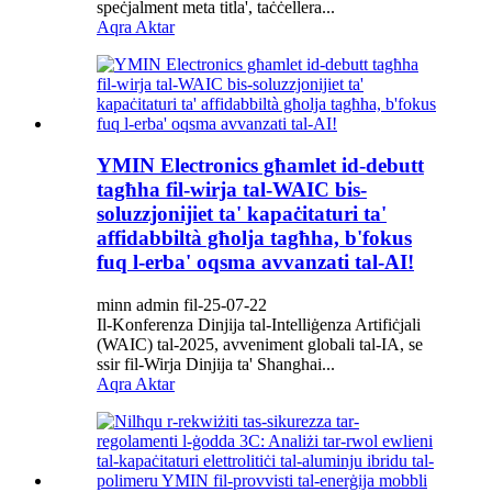
speċjalment meta titla', taċċellera...
Aqra Aktar
YMIN Electronics għamlet id-debutt
tagħha fil-wirja tal-WAIC bis-
soluzzjonijiet ta' kapaċitaturi ta'
affidabbiltà għolja tagħha, b'fokus
fuq l-erba' oqsma avvanzati tal-AI!
minn admin fil-25-07-22
Il-Konferenza Dinjija tal-Intelliġenza Artifiċjali
(WAIC) tal-2025, avveniment globali tal-IA, se
ssir fil-Wirja Dinjija ta' Shanghai...
Aqra Aktar