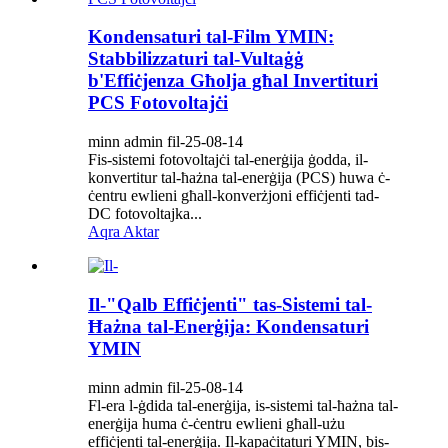
Kondensaturi tal-Film YMIN:
Stabbilizzaturi tal-Vultaġġ
b'Effiċjenza Għolja għal Invertituri
PCS Fotovoltajċi
minn admin fil-25-08-14
Fis-sistemi fotovoltajċi tal-enerġija ġodda, il-
konvertitur tal-ħażna tal-enerġija (PCS) huwa ċ-
ċentru ewlieni għall-konverżjoni effiċjenti tad-
DC fotovoltajka...
Aqra Aktar
Il-"Qalb Effiċjenti" tas-Sistemi tal-
Ħażna tal-Enerġija: Kondensaturi
YMIN
minn admin fil-25-08-14
Fl-era l-ġdida tal-enerġija, is-sistemi tal-ħażna tal-
enerġija huma ċ-ċentru ewlieni għall-użu
effiċjenti tal-enerġija. Il-kapaċitaturi YMIN, bis-