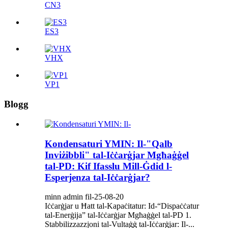
CN3
ES3
VHX
VP1
Blogg
Kondensaturi YMIN: Il-"Qalb
Inviżibbli" tal-Iċċarġjar Mgħaġġel
tal-PD: Kif Ifasslu Mill-Ġdid l-
Esperjenza tal-Iċċarġjar?
minn admin fil-25-08-20
Iċċarġjar u Ħatt tal-Kapaċitatur: Id-“Dispaċċatur
tal-Enerġija” tal-Iċċarġjar Mgħaġġel tal-PD 1.
Stabbilizzazzjoni tal-Vultaġġ tal-Iċċarġjar: Il-...