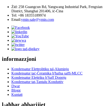
Żid: 258 Guangcun Rd, Yangwang Industrial Park, Fengxian
District, Shanghai 201406, iċ-Ċina
Tel: +86 18355189974
Email:
ymin-sale@ymin.com
informazzjoni
Kondensatur Elettrolitiku tal-Aluminju
Kondensatur taċ-Ċeramika b'ħafna saffi-MLCC
Kondensatur Elettriku b'Saff Doppju
Kondensatur tat-Tantalu Konduttiv
Dwar
Blogg
Kuntatt
l-aħħar aħbarijiet