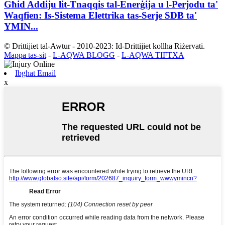
Għid Addiju lit-Tnaqqis tal-Enerġija u l-Perjodu ta'
Waqfien: Is-Sistema Elettrika tas-Serje SDB ta'
YMIN...
© Drittijiet tal-Awtur - 2010-2023: Id-Drittijiet kollha Riżervati.
Mappa tas-sit
-
L-AQWA BLOGG
-
L-AQWA TIFTXA
Ibgħat Email
x