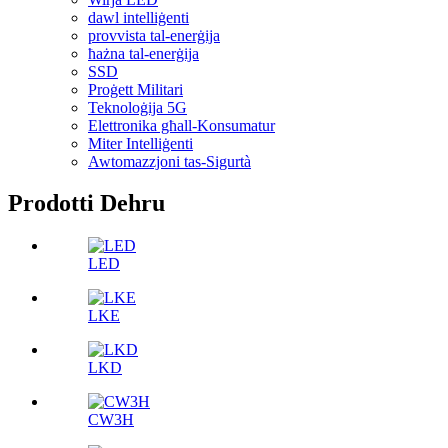
dawl intelliġenti
provvista tal-enerġija
ħażna tal-enerġija
SSD
Proġett Militari
Teknoloġija 5G
Elettronika għall-Konsumatur
Miter Intelliġenti
Awtomazzjoni tas-Sigurtà
Prodotti Dehru
LED
LKE
LKD
CW3H