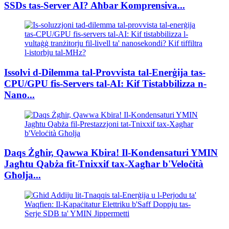
SSDs tas-Server AI? Aħbar Komprensiva...
Issolvi d-Dilemma tal-Provvista tal-Enerġija tas-
CPU/GPU fis-Servers tal-AI: Kif Tistabbilizza n-
Nano...
Daqs Żgħir, Qawwa Kbira! Il-Kondensaturi YMIN
Jagħtu Qabża fit-Tnixxif tax-Xagħar b'Veloċità
Għolja...