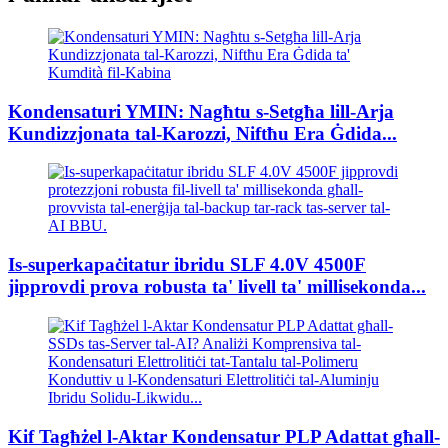
Kondensaturi YMIN: Nagħtu s-Setgħa lill-Arja
Kundizzjonata tal-Karozzi, Niftħu Era Ġdida...
Is-superkapaċitatur ibridu SLF 4.0V 4500F
jipprovdi prova robusta ta' livell ta' millisekonda...
Kif Tagħżel l-Aktar Kondensatur PLP Adattat għall-